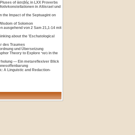
Pluses of ἀσεβής in LXX Proverbs
tivkonstellationen in Altisrael und
 the Impact of the Septuagint on
 Wisdom of Solomon
n ausgehend von 2 Sam 21,1-14 mit
inking about the 'Eschatological
ar des Traumes
nordnung und Übersetzung
y to Explore ‫נׁשר‬ in the
holung — Ein metareflexiver Blick
annesoffenbarung
: A Linguistic and Redaction-