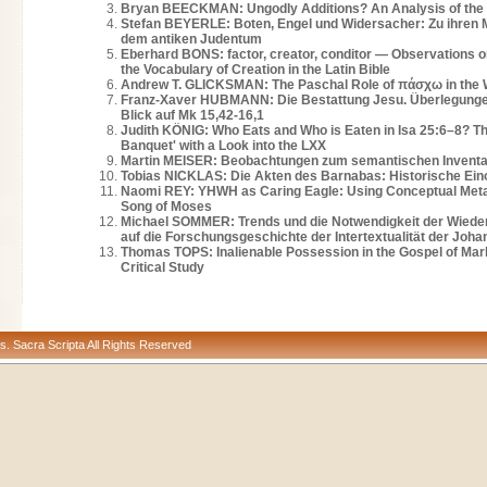
Bryan BEECKMAN: Ungodly Additions? An Analysis of the 
Stefan BEYERLE: Boten, Engel und Widersacher: Zu ihren Mo
dem antiken Judentum
Eberhard BONS: factor, creator, conditor — Observations on
the Vocabulary of Creation in the Latin Bible
Andrew T. GLICKSMAN: The Paschal Role of πάσχω in the
Franz-Xaver HUBMANN: Die Bestattung Jesu. Überlegunge
Blick auf Mk 15,42-16,1
Judith KÖNIG: Who Eats and Who is Eaten in Isa 25:6–8? Th
Banquet' with a Look into the LXX
Martin MEISER: Beobachtungen zum semantischen Invent
Tobias NICKLAS: Die Akten des Barnabas: Historische Ei
Naomi REY: YHWH as Caring Eagle: Using Conceptual Metaphor Theor
Song of Moses
Michael SOMMER: Trends und die Notwendigkeit der Wieder
auf die Forschungsgeschichte der Intertextualität der Joh
Thomas TOPS: Inalienable Possession in the Gospel of Mark
Critical Study
s. Sacra Scripta All Rights Reserved