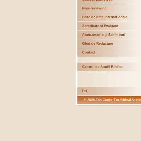
Peer-reviewing
Baze de date internationale
Acreditare şi Evaluare
Abonamente şi Schimburi
Ghid de Redactare
Contact
Centrul de Studii Biblice
EN
© 2008 The Center For Biblical Studie